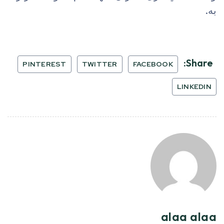
به.
Share:
PINTEREST
TWITTER
FACEBOOK
LINKEDIN
alaa alaa