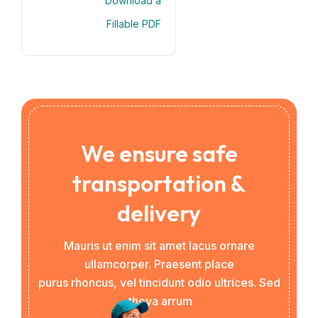
Download a
Fillable PDF
We ensure safe
transportation &
delivery
Mauris ut enim sit amet lacus ornare
ullamcorper. Praesent place
purus rhoncus, vel tincidunt odio ultrices. Sed
theya arrum.