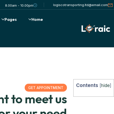
logiscotransporting.ltd@email.com
8.00am - 10.00pm
Pages
Home
Contents
[
hide
]
GET APPOINTMENT
t to meet us
or your need?