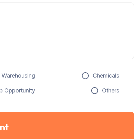
Warehousing
Chemicals
b Opportunity
Others
nt