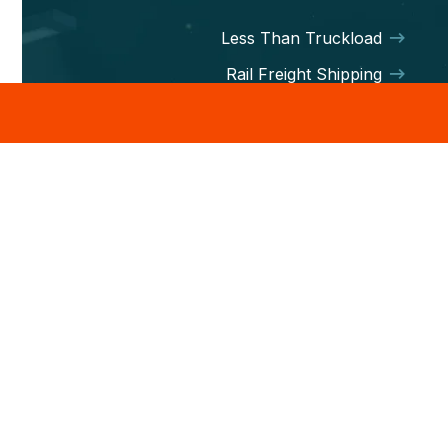
Less Than Truckload
Rail Freight Shipping
Hot Shot Trucking
Less-than-Truckload
Intermodal service
Container Freight
LOGISCO HEADQUERTER