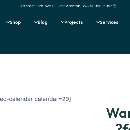
17Street 16th Ave SE Unit Arenton, WA 98058-5055
Shop
Blog
Projects
Services
[booked-calendar calendar=29]
Wan
f