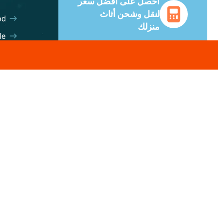
احصل على أفضل سعر
لنقل وشحن أثاث
od
منزلك
le
دعم عملاء على مدار الساعة
es
طوال أيام الأسبوع ونصائح من
rt
خبراء. وفّر حتى 70% على
تكاليف الشحن مع جميع شركات
ht
النقل الكبرى.
ng
احصل على أفضل سعر
E-MAIL US