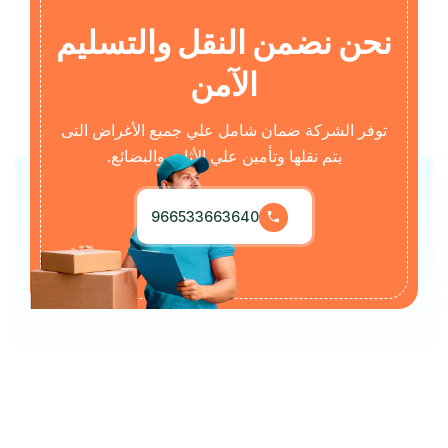
نحن نضمن النقل والتسليم
الآمن
توفر الشركة ضمان شامل علي جميع الأغراض التى
يتم نقلها وتأمين علي الأثاث والبضائع.
966533663640