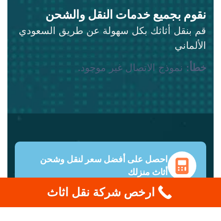
نقوم بجميع خدمات النقل والشحن
قم بنقل أثاثك بكل سهولة عن طريق السعودي
الألماني
خطأ:
نموذج الاتصال غير موجود.
احصل على أفضل سعر لنقل وشحن
أثاث منزلك
ارخص شركة نقل اثاث
دعم عملاء على مدار الساعة طوال أيام الأسبوع
ونصائح من خبراء. وفّر حتى 70% على تكاليف
الشحن مع جميع شركات النقل الكبرى.