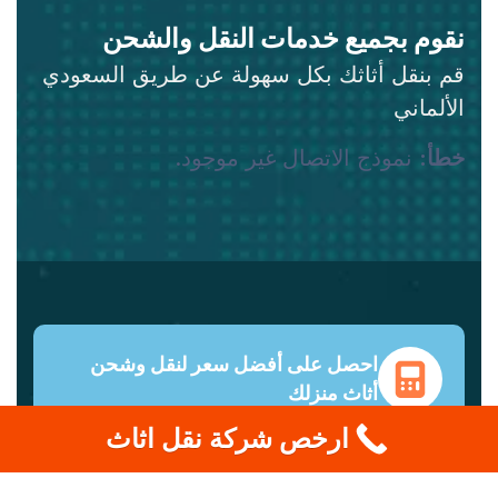
نقوم بجميع خدمات النقل والشحن
قم بنقل أثاثك بكل سهولة عن طريق السعودي
الألماني
خطأ:
نموذج الاتصال غير موجود.
احصل على أفضل سعر لنقل وشحن
أثاث منزلك
ارخص شركة نقل اثاث
دعم عملاء على مدار الساعة طوال أيام الأسبوع
ونصائح من خبراء. وفّر حتى 70% على تكاليف