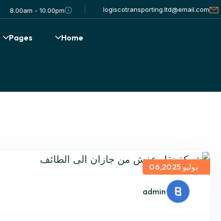
logiscotransporting.ltd@email.com
8.00am - 10.00pm
Pages
Home
يوليو 06,2025
admin