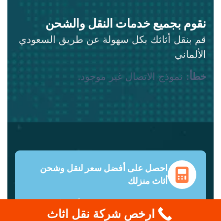
نقوم بجميع خدمات النقل والشحن
قم بنقل أثاثك بكل سهولة عن طريق السعودي
الألماني
خطأ:
نموذج الاتصال غير موجود.
احصل على أفضل سعر لنقل وشحن
أثاث منزلك
دعم عملاء على مدار الساعة طوال أيام الأسبوع
ارخص شركة نقل اثاث
ونصائح من خبراء. وفّر حتى 70% على تكاليف