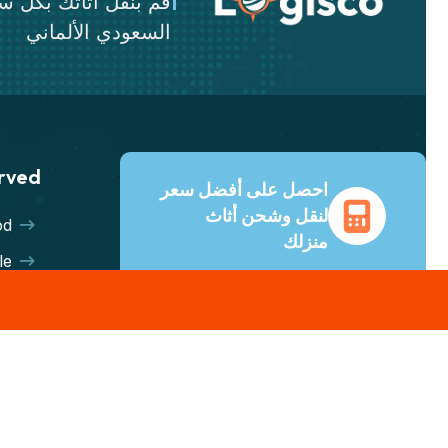
قم بنقل أثاثك بكل 
السعودي الألماني
erved
احصل على أفضل سعر
لنقل وشحن أثاث
od
منزلك
le
دعم عملاء على مدار الساعة
es
طوال أيام الأسبوع ونصائح من
rt
خبراء. وفّر حتى 70% على
تكاليف الشحن مع جميع شركات
ht
النقل الكبرى.
ng
احصل على أفضل سعر