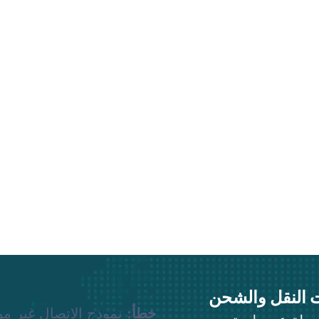
 النقل والشحن
خطأ:
نموذج الاتصال غير مو