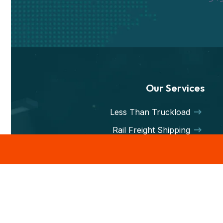
Our Services
Less Than Truckload
Rail Freight Shipping
Hot Shot Trucking
Less-than-Truckload
Intermodal service
Container Freight