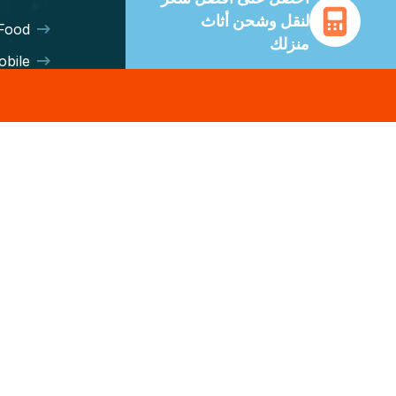
لنقل وشحن أثاث
Food
منزلك
bile
دعم عملاء على مدار الساعة
eries
طوال أيام الأسبوع ونصائح من
mport
خبراء. وفّر حتى 70% على
تكاليف الشحن مع جميع شركات
eight
النقل الكبرى.
sing
احصل على أفضل سعر
E-MAIL US