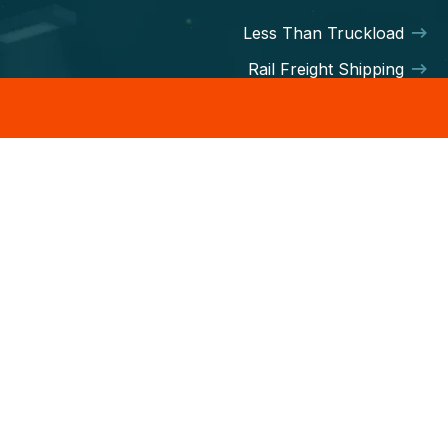
Less Than Truckload
Rail Freight Shipping
Hot Shot Trucking
Less-than-Truckload
Intermodal service
Container Freight
LOGISCO HEADQUER
116th Ave, WA 98058-5055,